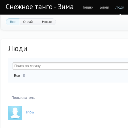
Снежное танго - Зима
Топики
Блоги
Люди
Все
Онлайн
Новые
Люди
Все
S
Пользователь
snow