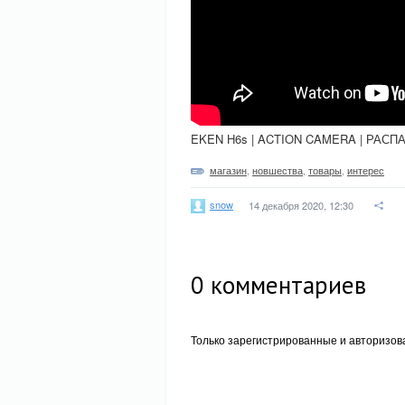
EKEN H6s | ACTION CAMERA | РАСП
магазин
,
новшества
,
товары
,
интерес
snow
14 декабря 2020, 12:30
0
комментариев
Только зарегистрированные и авторизов