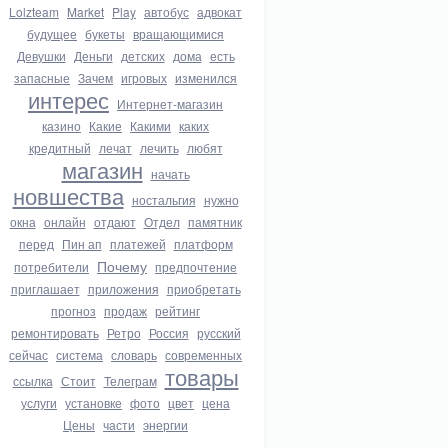
Lolzteam
Market
Play
автобус
адвокат
будущее
букеты
вращающимися
Девушки
Деньги
детских
дома
есть
запасные
Зачем
игровых
изменился
интерес
Интернет-магазин
казино
Какие
Какими
каких
кредитный
лечат
лечить
любят
магазин
начать
новшества
ностальгия
нужно
окна
онлайн
отдают
Отдел
памятник
перед
Пин ап
платежей
платформ
Почему
потребители
предпочтение
приглашает
приложения
приобретать
прогноз
продаж
рейтинг
ремонтировать
Ретро
Россия
русский
сейчас
система
словарь
современных
товары
ссылка
Стоит
Телеграм
услуги
установке
фото
цвет
цена
Цены
части
энергии