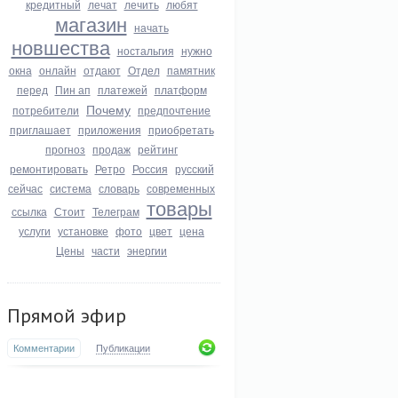
кредитный
лечат
лечить
любят
магазин
начать
новшества
ностальгия
нужно
окна
онлайн
отдают
Отдел
памятник
перед
Пин ап
платежей
платформ
Почему
потребители
предпочтение
приглашает
приложения
приобретать
прогноз
продаж
рейтинг
ремонтировать
Ретро
Россия
русский
сейчас
система
словарь
современных
товары
ссылка
Стоит
Телеграм
услуги
установке
фото
цвет
цена
Цены
части
энергии
Прямой эфир
Комментарии
Публикации