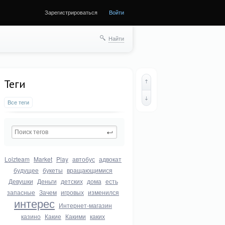
Зарегистрироваться
Войти
Найти
Теги
Все теги
Lolzteam
Market
Play
автобус
адвокат
будущее
букеты
вращающимися
Девушки
Деньги
детских
дома
есть
запасные
Зачем
игровых
изменился
интерес
Интернет-магазин
казино
Какие
Какими
каких