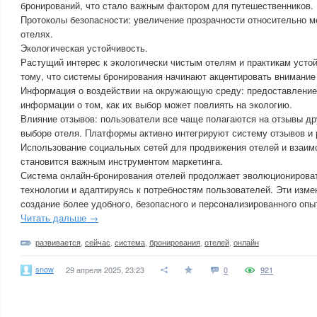
бронирований, что стало важным фактором для путешественников.
Протоколы безопасности: увеличение прозрачности относительно ме
отелях.
Экологическая устойчивость.
Растущий интерес к экологически чистым отелям и практикам устой
тому, что системы бронирования начинают акцентировать внимание 
Информация о воздействии на окружающую среду: предоставление
информации о том, как их выбор может повлиять на экологию.
Влияние отзывов: пользователи все чаще полагаются на отзывы др
выборе отеля. Платформы активно интегрируют систему отзывов и 
Использование социальных сетей для продвижения отелей и взаим
становится важным инструментом маркетинга.
Система онлайн-бронирования отелей продолжает эволюционироват
технологии и адаптируясь к потребностям пользователей. Эти изм
создание более удобного, безопасного и персонализированного опы
Читать дальше →
развивается
,
сейчас
,
система
,
бронирования
,
отелей
,
онлайн
snow
29 апреля 2025, 23:23
0
921