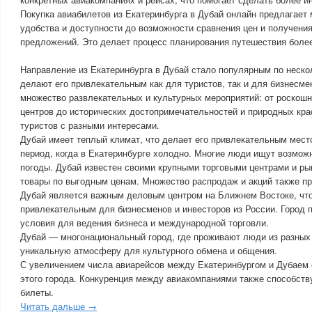
Покупка авиабилетов из Екатеринбурга в Дубай онлайн предлагает
удобства и доступности до возможности сравнения цен и получени
предложений. Это делает процесс планирования путешествия бол
Направление из Екатеринбурга в Дубай стало популярным по неско
делают его привлекательным как для туристов, так и для бизнесме
множество развлекательных и культурных мероприятий: от роскошн
центров до исторических достопримечательностей и природных кра
туристов с разными интересами.
Дубай имеет теплый климат, что делает его привлекательным мест
период, когда в Екатеринбурге холодно. Многие люди ищут возмож
погоды. Дубай известен своими крупными торговыми центрами и ры
товары по выгодным ценам. Множество распродаж и акций также п
Дубай является важным деловым центром на Ближнем Востоке, что
привлекательным для бизнесменов и инвесторов из России. Город 
условия для ведения бизнеса и международной торговли.
Дубай — многонациональный город, где проживают люди из разных 
уникальную атмосферу для культурного обмена и общения.
С увеличением числа авиарейсов между Екатеринбургом и Дубаем 
этого города. Конкуренция между авиакомпаниями также способств
билеты.
Читать дальше →