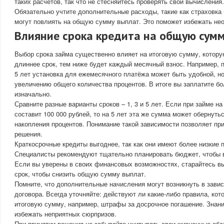
таких расчетов, так что не стесняйтесь проверять свои вычисления.
Обязательно учтите дополнительные расходы, такие как страховка 
могут повлиять на общую сумму выплат. Это поможет избежать не
Влияние срока кредита на общую сум
Выбор срока займа существенно влияет на итоговую сумму, котору
длиннее срок, тем ниже будет каждый месячный взнос. Например, 
5 лет установка для ежемесячного платёжа может быть удобной, но
увеличению общего количества процентов. В итоге вы заплатите б
изначально.
Сравните разные варианты сроков – 1, 3 и 5 лет. Если при займе н
составит 100 000 рублей, то на 5 лет эта же сумма может обернутьс
накопления процентов. Понимание такой зависимости позволяет пр
решения.
Краткосрочные кредиты выгоднее, так как они имеют более низкие 
Специалисты рекомендуют тщательно планировать бюджет, чтобы 
Если вы уверены в своих финансовых возможностях, старайтесь вы
срок, чтобы снизить общую сумму выплат.
Помните, что дополнительные начисления могут возникнуть в зави
договора. Всегда уточняйте: действуют ли какие-либо правила, кот
итоговую сумму, например, штрафы за досрочное погашение. Знан
избежать неприятных сюрпризов.
При принятии решения не забывайте учитывать свои жизненные обс