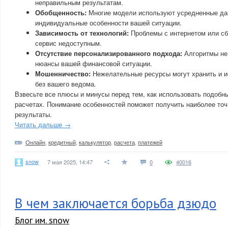
неправильным результатам.
Обобщенность:
Многие модели используют усредненные дан
индивидуальные особенности вашей ситуации.
Зависимость от технологий:
Проблемы с интернетом или сб
сервис недоступным.
Отсутствие персонализированного подхода:
Алгоритмы не 
нюансы вашей финансовой ситуации.
Мошенничество:
Нежелательные ресурсы могут хранить и и
без вашего ведома.
Взвесьте все плюсы и минусы перед тем, как использовать подобн
расчетах. Понимание особенностей поможет получить наиболее то
результаты.
Читать дальше →
Онлайн
,
кредитный
,
калькулятор
,
расчета
,
платежей
snow
7 мая 2025, 14:47
0
40016
В чем заключается борьба дзюдо
Блог им. snow