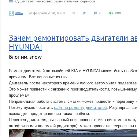
Существует
,
несколько
,
замечательных
,
сервисов
snow
26 февраля 2026, 08:03
0
800
Зачем ремонтировать двигатели ав
HYUNDAI
Блог им. snow
Ремонт двигателей автомобилей KIA и HYUNDAI может быть необх
причинам. Вот основные из них.
Двигатель после некоторого времени любого автомобиля подвергае
Это может привести к снижению производительности, повышенному
проблемам.
Неправильная работа системы смазки может привести к перегреву 
Потому нужно посетить
сайт по ремонту двигателей
. Регулярная з
важна для предотвращения таких проблем.
Перегрев двигателя, вызванный неисправностями в системе охлажд
антифриза или поломкой радиатора), может привести к серьезным 