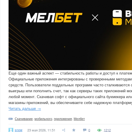
Еще один важный аспект — стабильность работы и доступ к плате
Официальные приложения интегрированы с проверенными методами
средств. Пользователи поддельных программ часто сталкиваются с
выигрыш или пополнить счет, так как серверы таких приложений мо
любой момент. Скачивая софт с официального сайта букмекера ил
магазины приложений, вы обеспечиваете себе надежную платформу
Читать дальше →
Скачивание
,
мобильного
,
приложения
,
Мелбет
snow
23 мая 2026, 11:51
0
1212