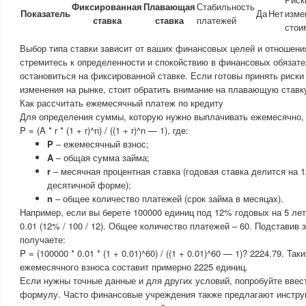
Фиксированная
Плавающая
Стабильность
Показатель
Да
Нет
изме
ставка
ставка
платежей
стои
Выбор типа ставки зависит от ваших финансовых целей и отношени
стремитесь к определенности и спокойствию в финансовых обязат
остановиться на фиксированной ставке. Если готовы принять риски
изменения на рынке, стоит обратить внимание на плавающую ставк
Как рассчитать ежемесячный платеж по кредиту
Для определения суммы, которую нужно выплачивать ежемесячно,
P = (A * r * (1 + r)^n) / ((1 + r)^n — 1), где:
P
– ежемесячный взнос;
A
– общая сумма займа;
r
– месячная процентная ставка (годовая ставка делится на 
десятичной форме);
n
– общее количество платежей (срок займа в месяцах).
Например, если вы берете 100000 единиц под 12% годовых на 5 лет
0.01 (12% / 100 / 12). Общее количество платежей – 60. Подставив
получаете:
P = (100000 * 0.01 * (1 + 0.01)^60) / ((1 + 0.01)^60 — 1)? 2224.79. Т
ежемесячного взноса составит примерно 2225 единиц.
Если нужны точные данные и для других условий, попробуйте ввес
формулу. Часто финансовые учреждения также предлагают инстр