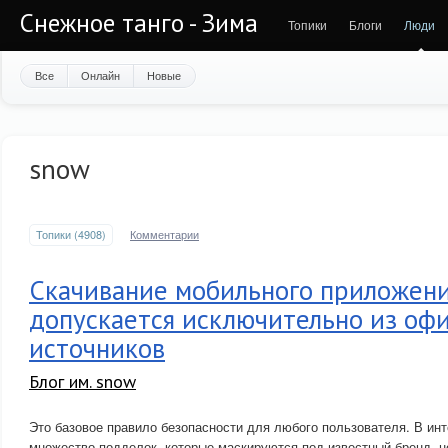
Снежное танго - Зима
Топики
Блоги
Люди
Все
Онлайн
Новые
snow
Топики (4908)
Комментарии
Скачивание мобильного приложен
допускается исключительно из оф
источников
Блог им. snow
Это базовое правило безопасности для любого пользователя. В ин
множество подделок, которые маскируются под известный бренд, н