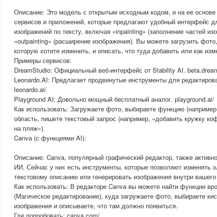
Описание: Это модель с открытым исходным кодом, и на ее основе
сервисов и приложений, которые предлагают удобный интерфейс д
изображений по тексту, включая «inpainting» (заполнение частей из
«outpainting» (расширение изображения). Вы можете загрузить фото
которую хотите изменить, и описать, что туда добавить или как изм
Примеры сервисов:
DreamStudio: Официальный веб-интерфейс от Stability AI. beta.dream
Leonardo.AI: Предлагает продвинутые инструменты для редактирова
leonardo.ai/
Playground AI: Довольно мощный бесплатный аналог. playground.ai/
Как использовать: Загружаете фото, выбираете функцию (например, 
область, пишете текстовый запрос (например, «добавить кружку ко
на пляж»).
Canva (с функциями AI):
Описание: Canva, популярный графический редактор, также активно
ИИ. Сейчас у них есть инструменты, которые позволяют изменять 
текстовому описанию или генерировать изображения внутри вашего
Как использовать: В редакторе Canva вы можете найти функции вро
(Магическое редактирование), куда загружаете фото, выбираете кис
изображения и описываете, что там должно появиться.
Где попробовать: canva.com/