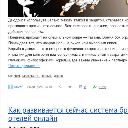
Дзюдоист использует баланс между атакой и защитой, старается и
противника против него самого. Важна скорость реакции, ловкость
действия соперника.
Поединок проходит на специальном ковре — татами. Время боя огра
Побеждает тот, кто набрал больше очков или выполнил иппон.
Борьба в дзюдо — это не просто физическое противостояние, а иск
и тактики для контроля над соперником с минимальными затратами 
глубокими философскими корнями, где важны уважение к партнёру
Читать дальше →
чем
,
заключается
,
борьба
,
дзюдо
snow
4 мая 2025, 13:48
0
1329
Как развивается сейчас система б
отелей онлайн
Блог им. snow