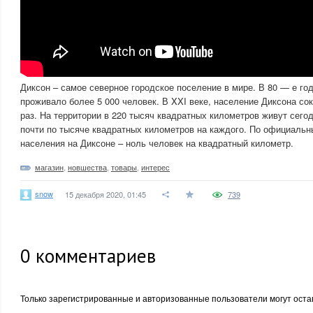
Диксон – самое северное городское поселение в мире. В 80 — е го
проживало более 5 000 человек. В XXI веке, население Диксона со
раз. На территории в 220 тысяч квадратных километров живут сего
почти по тысяче квадратных километров на каждого. По официаль
населения на Диксоне – ноль человек на квадратный километр.​​​​
магазин
,
новшества
,
товары
,
интерес
snow
15 декабря 2020, 01:45
739
0
комментариев
Только зарегистрированные и авторизованные пользователи могут оста