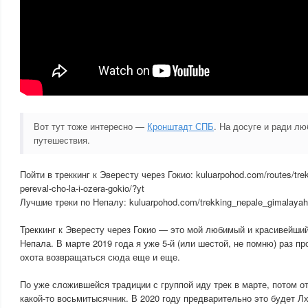
Вот тут тоже интересно —
Кронштадт СПБ
. На досуге и ради л
путешествия.
Пойти в треккинг к Эвересту через Гокио: kuluarpohod.com/routes/trek
pereval-cho-la-i-ozera-gokio/?yt
Лучшие треки по Непалу: kuluarpohod.com/trekking_nepale_gimalayah
Треккинг к Эвересту через Гокио — это мой любимый и красивейши
Непала. В марте 2019 года я уже 5-й (или шестой, не помню) раз п
охота возвращаться сюда еще и еще.
По уже сложившейся традиции с группой иду трек в марте, потом о
какой-то восьмитысячник. В 2020 году предварительно это будет Лх