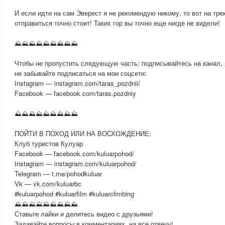
И если идти на сам Эверест я не рекомендую никому, то вот на тре
отправиться точно стоит! Таких гор вы точно еще нигде не видели!
⛰⛰⛰⛰⛰⛰⛰⛰⛰
Чтобы не пропустить следующую часть: подписывайтесь на канал, 
не забывайте подписаться на мои соцсети:
Instagram — instagram.com/taras_pozdnii/
Facebook — facebook.com/taras.pozdniy
⛰⛰⛰⛰⛰⛰⛰⛰⛰
ПОЙТИ В ПОХОД ИЛИ НА ВОСХОЖДЕНИЕ:
Клуб туристов Кулуар
Facebook — facebook.com/kuluarpohod/
Instagram — instagram.com/kuluarpohod/
Telegram — t.me/pohodkuluar
Vk — vk.com/kuluarbc
#kuluarpohod #kuluarfilm #kuluarclimbing
⛰⛰⛰⛰⛰⛰⛰⛰⛰
Ставьте лайки и делитесь видео с друзьями!
Задавайте вопросы в комментариях, на все отвечу!