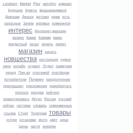
Lolzteam
Market
Play
автобус
адвокат
будущее
букеты
вращающимися
Девушки
Деньги
детских
дома
есть
запасные
Зачем
игровых
изменился
интерес
Интернет-магазин
казино
Какие
Какими
каких
кредитный
лечат
лечить
любят
магазин
начать
новшества
ностальгия
нужно
окна
онлайн
отдают
Отдел
памятник
перед
Пин ап
платежей
платформ
Почему
потребители
предпочтение
приглашает
приложения
приобретать
прогноз
продаж
рейтинг
ремонтировать
Ретро
Россия
русский
сейчас
система
словарь
современных
товары
ссылка
Стоит
Телеграм
услуги
установке
фото
цвет
цена
Цены
части
энергии