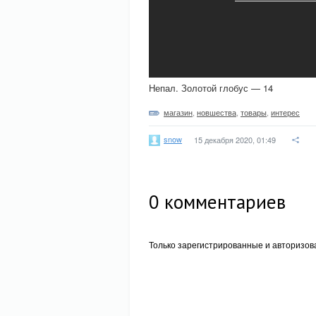
Непал. Золотой глобус — 14
магазин
,
новшества
,
товары
,
интерес
snow
15 декабря 2020, 01:49
0
комментариев
Только зарегистрированные и авторизов