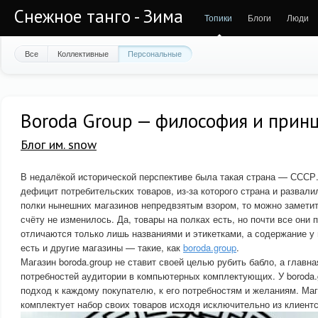
Снежное танго - Зима
Топики
Блоги
Люди
Все
Коллективные
Персональные
Boroda Group — философия и прин
Блог им. snow
В недалёкой исторической перспективе была такая страна — ССС
дефицит потребительских товаров, из-за которого страна и развали
полки нынешних магазинов непредвзятым взором, то можно заметит
счёту не изменилось. Да, товары на полках есть, но почти все они
отличаются только лишь названиями и этикетками, а содержание у
есть и другие магазины — такие, как
boroda.group
.
Магазин boroda.group не ставит своей целью рубить бабло, а глав
потребностей аудитории в компьютерных комплектующих. У boroda
подход к каждому покупателю, к его потребностям и желаниям. Маг
комплектует набор своих товаров исходя исключительно из клиентс