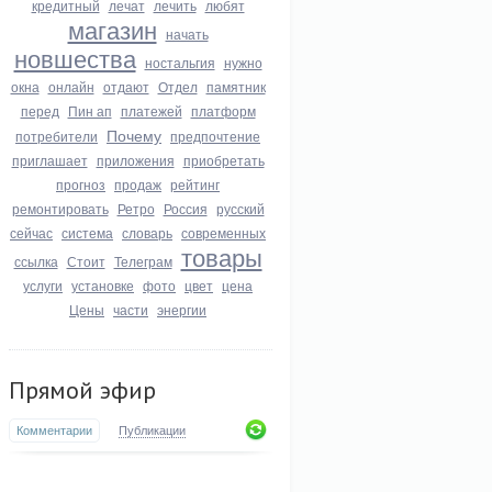
кредитный
лечат
лечить
любят
магазин
начать
новшества
ностальгия
нужно
окна
онлайн
отдают
Отдел
памятник
перед
Пин ап
платежей
платформ
Почему
потребители
предпочтение
приглашает
приложения
приобретать
прогноз
продаж
рейтинг
ремонтировать
Ретро
Россия
русский
сейчас
система
словарь
современных
товары
ссылка
Стоит
Телеграм
услуги
установке
фото
цвет
цена
Цены
части
энергии
Прямой эфир
Комментарии
Публикации