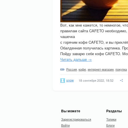
Вот, как мне кажется, то немногое, ч
правилам сайта CAFETO необходимо, ч
чашечка
с горячим кофе CAFETO, и вы прихлё
Обалденная получилась картинка. Про
Пойду заварю себе кофе CAFETO. Мо
Читать дальше →
Россия
,
кофе
,
интернет-магазин
,
покупка
snow
18 сентября 2022, 18:52
Вы можете
Разделы
Зарегистрироваться
Топики
Войти
Блоги