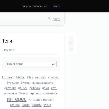
Зарегистрироваться
Войти
Найти
Теги
Все теги
Lolzteam
Market
Play
автобус
адвокат
будущее
букеты
вращающимися
Девушки
Деньги
детских
дома
есть
запасные
Зачем
игровых
изменился
интерес
Интернет-магазин
казино
Какие
Какими
каких