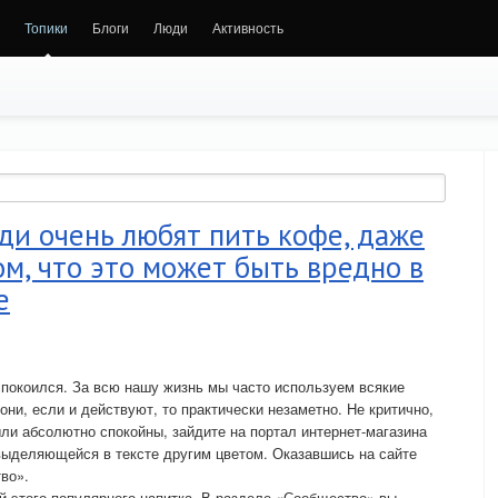
Топики
Блоги
Люди
Активность
ди очень любят пить кофе, даже
ом, что это может быть вредно в
е
еспокоился. За всю нашу жизнь мы часто используем всякие
они, если и действуют, то практически незаметно. Не критично,
ыли абсолютно спокойны, зайдите на портал интернет-магазина
выделяющейся в тексте другим цветом. Оказавшись на сайте
во».
 этого популярного напитка. В разделе «Сообщество» вы