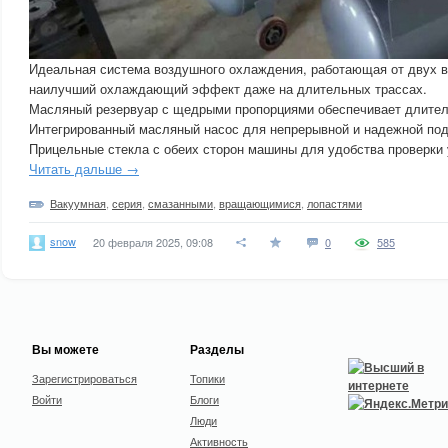
Идеальная система воздушного охлаждения, работающая от двух в
наилучший охлаждающий эффект даже на длительных трассах.
Масляный резервуар с щедрыми пропорциями обеспечивает длител
Интегрированный масляный насос для непрерывной и надежной под
Прицельные стекла с обеих сторон машины для удобства проверки 
Читать дальше →
Вакуумная
,
серия
,
смазанными
,
вращающимися
,
лопастями
snow
20 февраля 2025, 09:08
0
585
Вы можете
Разделы
Зарегистрироваться
Топики
Войти
Блоги
Люди
Активность