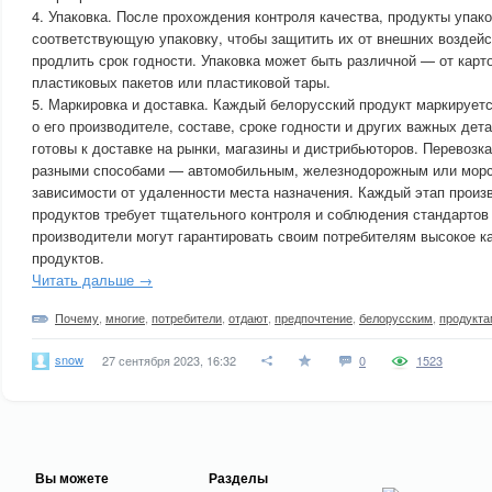
4. Упаковка. После прохождения контроля качества, продукты упак
соответствующую упаковку, чтобы защитить их от внешних воздейс
продлить срок годности. Упаковка может быть различной — от карт
пластиковых пакетов или пластиковой тары.
5. Маркировка и доставка. Каждый белорусский продукт маркирует
о его производителе, составе, сроке годности и других важных дет
готовы к доставке на рынки, магазины и дистрибьюторов. Перевоз
разными способами — автомобильным, железнодорожным или морс
зависимости от удаленности места назначения. Каждый этап произ
продуктов требует тщательного контроля и соблюдения стандартов 
производители могут гарантировать своим потребителям высокое к
продуктов.
Читать дальше →
Почему
,
многие
,
потребители
,
отдают
,
предпочтение
,
белорусским
,
продукта
snow
27 сентября 2023, 16:32
0
1523
Вы можете
Разделы