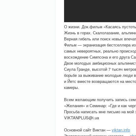
О жизни. Док.фильм «Касаясь пустоты
Жизнь в горах. Скалолазание, альпин
Верная гибель или поиск новых впеча
Фильм — экранизация бестселлера из
самых невероятных, реально происход
восхождение Симпсона и его друга Са
Двое молодых амбициозных альпинист
Сиула Гранде, высотой 7 тысяч метров
борьбе за выживание молодые люди 
и Йетс вместе возвращаются на место
камеры.
Всем желающим получить запись сем
«Желания» и Семинар: «Где и как чер
Просьба написать мне письмо на мой 
VIKTANPLUS@i.ua
Основной сайт Виктан —
viktan.info
Эзотерический магазин мастера —
sho