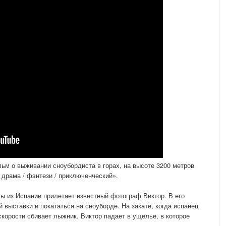
м о выживании сноубордиста в горах, на высоте 3200 метров
драма / фэнтези / приключенческий».
ы из Испании прилетает известный фотограф Виктор. В его
выставки и покататься на сноуборде. На закате, когда испанец
скорости сбивает лыжник. Виктор падает в ущелье, в которое