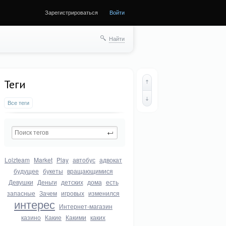
Зарегистрироваться
Войти
Найти
Теги
Все теги
Lolzteam
Market
Play
автобус
адвокат
будущее
букеты
вращающимися
Девушки
Деньги
детских
дома
есть
запасные
Зачем
игровых
изменился
интерес
Интернет-магазин
казино
Какие
Какими
каких