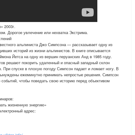
» 2003г.
изм. Дорогое увлечение или нехватка Экстрима.
тлений
вестного альпиниста Джо Симпсона — рассказывает одну из
ивших историй из жизни альпинистов. В книге описывается
ймона Йетса на одну из вершин перуанских Анд в 1985 году.
ов решают покорить удаленный и опасный западный склон
. При спуске в плохую погоду Симпсон падает и ломает ногу. В
вынуждены ежеминутно принимать непростые решения. Симпсон
 событий, чтобы поведать свою историю перед объективом
инаров:
пать жизненную энергию»
электронный адрес:
p.viktan.info/