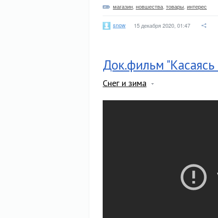
магазин
,
новшества
,
товары
,
интерес
snow
15 декабря 2020, 01:47
Док.фильм "Касаясь 
Снег и зима