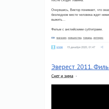
Очнувшись, Виктор понимает, что оказ
безлюдном месте человека ждет неми
выжить…
Фильм с английскими субтитрами.
магазин
,
новшества
,
товары
,
интерес
snow
15 декабря 2020, 01:47
Эверест 2011. Фил
Снег и зима