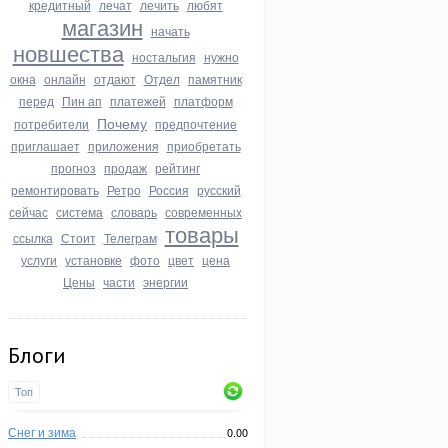
кредитный
лечат
лечить
любят
магазин
начать
новшества
ностальгия
нужно
окна
онлайн
отдают
Отдел
памятник
перед
Пин ап
платежей
платформ
Почему
потребители
предпочтение
приглашает
приложения
приобретать
прогноз
продаж
рейтинг
ремонтировать
Ретро
Россия
русский
сейчас
система
словарь
современных
товары
ссылка
Стоит
Телеграм
услуги
установке
фото
цвет
цена
Цены
части
энергии
Блоги
Топ
Снег и зима
0.00