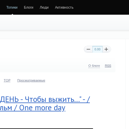
Топики
Блоги
Люди
Активность
0.00
О блоге
RSS
TOP
Просматриваемые
ЕНЬ - Чтобы выжить..." - /
ьм / One more day