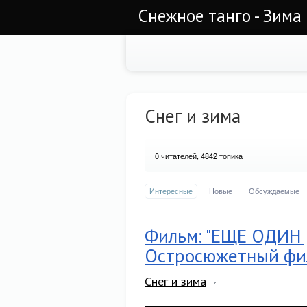
Снежное танго - Зима
Снег и зима
0
читателей, 4842 топика
Интересные
Новые
Обсуждаемые
Фильм: "ЕЩЕ ОДИН Д
Остросюжетный фил
Снег и зима