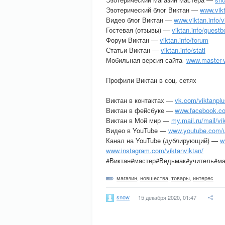
Эзотерический блог Виктан —
www.vikt
Видео блог Виктан —
www.viktan.info/v
Гостевая (отзывы) —
viktan.info/guest
Форум Виктан —
viktan.info/forum
Статьи Виктан —
viktan.info/stati
Мобильная версия сайта-
www.master-v
Профили Виктан в соц. сетях
Виктан в контактах —
vk.com/viktanplu
Виктан в фейсбуке —
www.facebook.com
Виктан в Мой мир —
my.mail.ru/mail/vi
Видео в YouTube —
www.youtube.com/u
Канал на YouTube (дублирующий) —
w
www.instagram.com/viktanviktan/
#Виктан#мастер#Ведьмак#учитель#ма
магазин
,
новшества
,
товары
,
интерес
snow
15 декабря 2020, 01:47