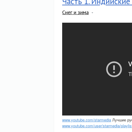
Часть 1. Индийские
Снег и зима
www.youtube.com/starmedia
Лучшие рус
www.youtube.com/user/starmedia/playlis