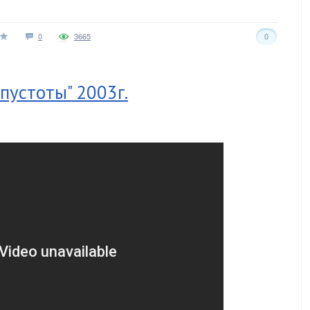
0
3665
0
пустоты" 2003г.