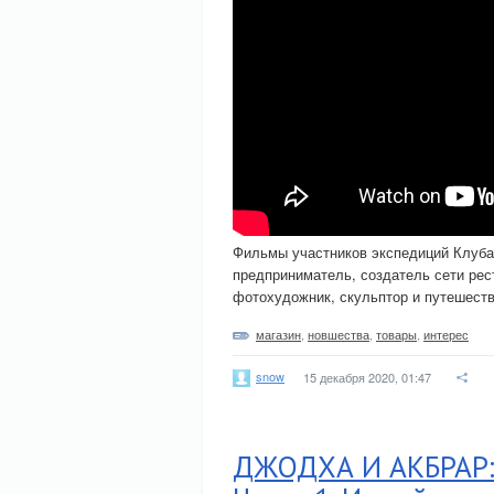
Фильмы участников экспедиций Клуб
предприниматель, создатель сети рес
фотохудожник, скульптор и путешеств
магазин
,
новшества
,
товары
,
интерес
snow
15 декабря 2020, 01:47
ДЖОДХА И АКБРАР