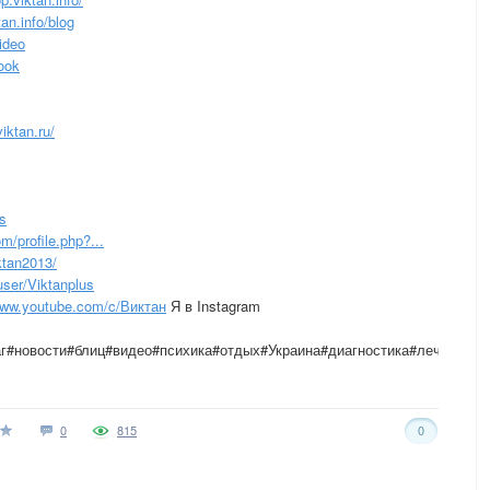
an.info/blog
ideo
book
iktan.ru/
s
/profile.php?...
ktan2013/
ser/Viktanplus
ww.youtube.com/c/Виктан
Я в Instagram
г#новости#блиц#видео#психика#отдых#Украина#диагностика#лечение#п
0
815
0