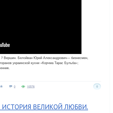
а 7 Вершин. Белойван Юрий Александрович— бизнесмен,
торанов украинской кухни «Корчма Тарас Бульба»;
енник.
0
10576
0
: ИСТОРИЯ ВЕЛИКОЙ ЛЮБВИ.