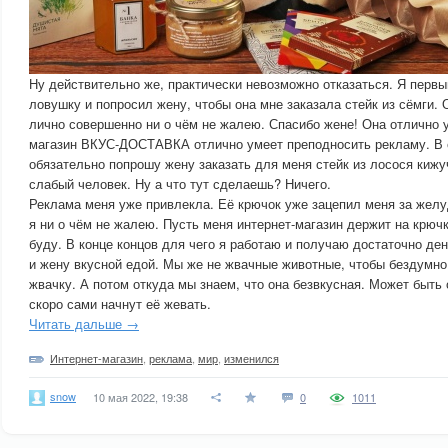
Ну действительно же, практически невозможно отказаться. Я перв
ловушку и попросил жену, чтобы она мне заказала стейк из сёмги. 
лично совершенно ни о чём не жалею. Спасибо жене! Она отлично у
магазин ВКУС-ДОСТАВКА отлично умеет преподносить рекламу. В 
обязательно попрошу жену заказать для меня стейк из лосося кижуч
слабый человек. Ну а что тут сделаешь? Ничего.
Реклама меня уже привлекла. Её крючок уже зацепил меня за желуд
я ни о чём не жалею. Пусть меня интернет-магазин держит на крюч
буду. В конце концов для чего я работаю и получаю достаточно ден
и жену вкусной едой. Мы же не жвачные животные, чтобы бездумн
жвачку. А потом откуда мы знаем, что она безвкусная. Может быть
скоро сами начнут её жевать.
Читать дальше →
Интернет-магазин
,
реклама
,
мир
,
изменился
snow
10 мая 2022, 19:38
0
1011